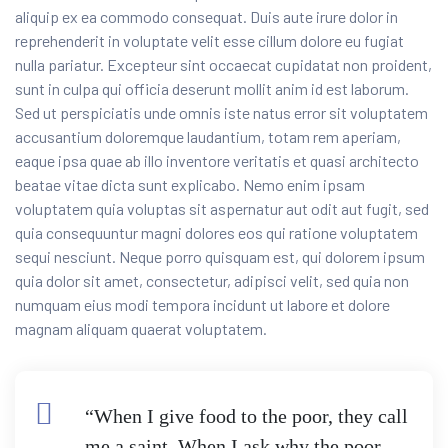
aliquip ex ea commodo consequat. Duis aute irure dolor in
reprehenderit
in voluptate velit esse cillum dolore eu fugiat
nulla pariatur. Excepteur sint occaecat cupidatat non proident,
sunt in culpa qui officia deserunt mollit anim id est laborum.
Sed ut perspiciatis unde omnis iste natus error sit voluptatem
accusantium doloremque laudantium, totam rem aperiam,
eaque ipsa quae ab illo inventore veritatis et quasi architecto
beatae vitae dicta sunt explicabo. Nemo enim ipsam
voluptatem quia voluptas sit aspernatur aut odit aut fugit, sed
quia consequuntur magni dolores eos qui ratione voluptatem
sequi nesciunt. Neque porro quisquam est, qui dolorem ipsum
quia dolor sit amet, consectetur, adipisci velit, sed quia non
numquam eius modi tempora incidunt ut labore et dolore
magnam aliquam quaerat voluptatem.
“When I give food to the poor, they call
me a saint. When I ask why the poor