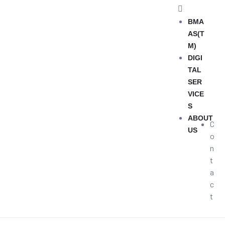
BMA
AS(T
M)
DIGI
TAL
SER
VICE
S
ABOUT
C
US
o
n
t
a
c
t